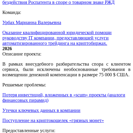
бездействия Роспатента в споре о товарном знаке РЖД
Команда:
Урбах Марианна Валерьевна
Оказание квалифицированной юридической помощи
руководству IT компании, предоставляющей услуги
автоматизированного трейдинга на криптобиржах.
2026
Описание проекта:
В рамках внесудебного разбирательства спора с клиентом
сервиса, были исключены необоснованные требования в
возмещении денежной компенсации в размере 75 000 $ США.
Решаемые проблемы:
Потеря инвестиций, вложенных в «scum» проекты (аналоги
финансовых пирамид)
Утечки ключевых данных в компании
Поступление на криптокошелек «грязных монет»
Предоставленные услуги: