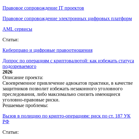
Правовое сопровождение IT проектов
Правовое сопровождение электронных цифровых платформ
AML сервисы
Статьи:
Киберправо и цифровые правоотношения
Допрос по операциям с криптовалютой: как избежать статуса
подозреваемого
2026
Описание проекта:
Своевременное привлечение адвокатов практики, в качестве
защитников позволит избежать незаконного уголовного
преследования, либо максимально снизить имеющиеся
уголовно-правовые риски.
Решаемые проблемы:
Вызов в полицию по крипто‑операциям: риск по ст. 187 УК
РФ
Статьи: