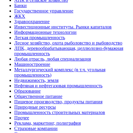
АПК и сельское хозяйство
Банки
Государственное управление
ЖКХ
Здравоохранение
Инвестиционные институты. Рынки капиталов
Информационные технологии
Легкая промышленность
Лесное хозяйство, охота рыболовство и рыбоводство
ЛПК, деревообрабатывающая, целлюлозно-бумажная
промышленность
Любая отрасль, любая специализация
Машиностроение
Металлургический комплекс (в т.ч. угольная
промышленность)
Недвижимость, земля
Нефтяная и нефтегазовая промышленность
Образование
Общественное питание
Пищевое производство, продукты питания
Природные ресурсы
Промышленность строительных материалов
Прочее
Реклама, маркетинг, полиграфия
Страховые компании