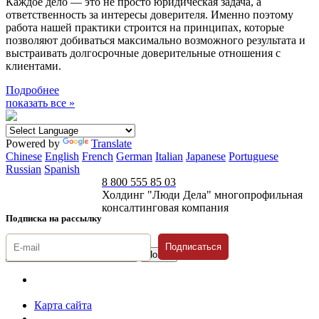
Каждое дело — это не просто юридическая задача, а
ответственность за интересы доверителя. Именно поэтому
работа нашей практики строится на принципах, которые
позволяют добиваться максимально возможного результата и
выстраивать долгосрочные доверительные отношения с
клиентами.
Подробнее
показать все »
Powered by
Translate
Chinese
English
French
German
Italian
Japanese
Portuguese
Russian
Spanish
8 800 555 85 03
Холдинг "Люди Дела" многопрофильная
консалтинговая компания
Подписка на рассылку
Подписаться
© 1996-2026 «Люди
Дела»
Карта сайта