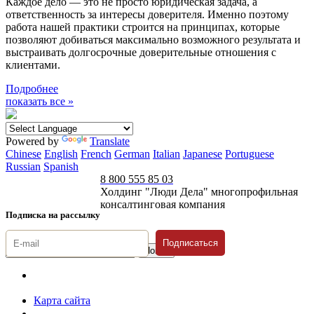
Каждое дело — это не просто юридическая задача, а
ответственность за интересы доверителя. Именно поэтому
работа нашей практики строится на принципах, которые
позволяют добиваться максимально возможного результата и
выстраивать долгосрочные доверительные отношения с
клиентами.
Подробнее
показать все »
Powered by
Translate
Chinese
English
French
German
Italian
Japanese
Portuguese
Russian
Spanish
8 800 555 85 03
Холдинг "Люди Дела" многопрофильная
консалтинговая компания
Подписка на рассылку
Подписаться
© 1996-2026 «Люди
Дела»
Карта сайта