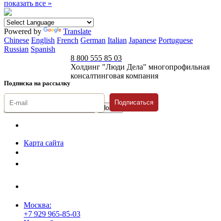
показать все »
Powered by
Translate
Chinese
English
French
German
Italian
Japanese
Portuguese
Russian
Spanish
8 800 555 85 03
Холдинг "Люди Дела" многопрофильная
консалтинговая компания
Подписка на рассылку
Подписаться
© 1996-2026 «Люди
Дела»
Карта сайта
Политика защиты и обработки персональных данных
Положение о порядке хранения и защиты персональных данных
пользователей
Согласие на обработку персональных данных
Москва:
+7 929 965-85-03