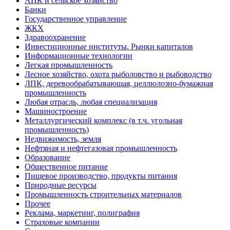
АПК и сельское хозяйство
Банки
Государственное управление
ЖКХ
Здравоохранение
Инвестиционные институты. Рынки капиталов
Информационные технологии
Легкая промышленность
Лесное хозяйство, охота рыболовство и рыбоводство
ЛПК, деревообрабатывающая, целлюлозно-бумажная
промышленность
Любая отрасль, любая специализация
Машиностроение
Металлургический комплекс (в т.ч. угольная
промышленность)
Недвижимость, земля
Нефтяная и нефтегазовая промышленность
Образование
Общественное питание
Пищевое производство, продукты питания
Природные ресурсы
Промышленность строительных материалов
Прочее
Реклама, маркетинг, полиграфия
Страховые компании