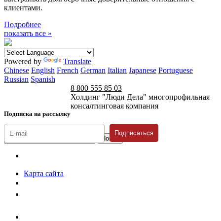
клиентами.
Подробнее
показать все »
Powered by
Translate
Chinese
English
French
German
Italian
Japanese
Portuguese
Russian
Spanish
8 800 555 85 03
Холдинг "Люди Дела" многопрофильная
консалтинговая компания
Подписка на рассылку
Подписаться
© 1996-2026 «Люди
Дела»
Карта сайта
Политика защиты и обработки персональных данных
Положение о порядке хранения и защиты персональных данных
пользователей
Согласие на обработку персональных данных