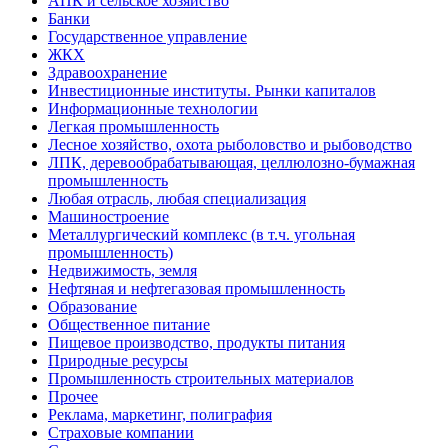
АПК и сельское хозяйство
Банки
Государственное управление
ЖКХ
Здравоохранение
Инвестиционные институты. Рынки капиталов
Информационные технологии
Легкая промышленность
Лесное хозяйство, охота рыболовство и рыбоводство
ЛПК, деревообрабатывающая, целлюлозно-бумажная
промышленность
Любая отрасль, любая специализация
Машиностроение
Металлургический комплекс (в т.ч. угольная
промышленность)
Недвижимость, земля
Нефтяная и нефтегазовая промышленность
Образование
Общественное питание
Пищевое производство, продукты питания
Природные ресурсы
Промышленность строительных материалов
Прочее
Реклама, маркетинг, полиграфия
Страховые компании