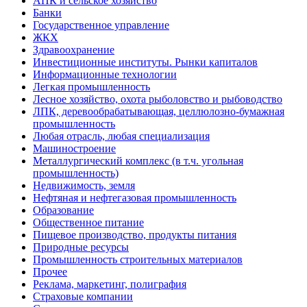
АПК и сельское хозяйство
Банки
Государственное управление
ЖКХ
Здравоохранение
Инвестиционные институты. Рынки капиталов
Информационные технологии
Легкая промышленность
Лесное хозяйство, охота рыболовство и рыбоводство
ЛПК, деревообрабатывающая, целлюлозно-бумажная
промышленность
Любая отрасль, любая специализация
Машиностроение
Металлургический комплекс (в т.ч. угольная
промышленность)
Недвижимость, земля
Нефтяная и нефтегазовая промышленность
Образование
Общественное питание
Пищевое производство, продукты питания
Природные ресурсы
Промышленность строительных материалов
Прочее
Реклама, маркетинг, полиграфия
Страховые компании