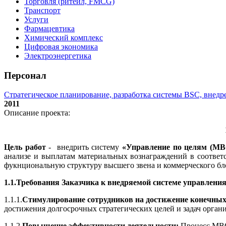
Торговля (ритейл, FMCG)
Транспорт
Услуги
Фармацевтика
Химический комплекс
Цифровая экономика
Электроэнергетика
Персонал
Стратегическое планирование, разработка системы BSC, внедре
2011
Описание проекта:
Цель работ
- внедрить систему
«Управление по целям (МВ
анализе и выплатам материальных вознаграждений в соответ
фукнциональную структуру высшего звена и коммерческого бл
1.1.Требования Заказчика к внедряемой системе управления
1.1.1.
Стимулирование сотрудников на достижение конечных 
достижения долгосрочных стратегических целей и задач организ
1.1.2.
Повышение эффективности деятельности:
Процесс МВО