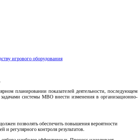
дству игрового оборудования
А
лярном планировании показателей деятельности, последующем
и задачами системы МВО внести изменения в организационно-
должен позволять обеспечить повышения вероятности
й и регулярного контроля результатов.
 отбора наиболее эффективных. Процесс нацеливает