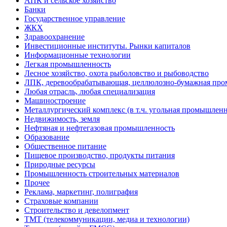
АПК и сельское хозяйство
Банки
Государственное управление
ЖКХ
Здравоохранение
Инвестиционные институты. Рынки капиталов
Информационные технологии
Легкая промышленность
Лесное хозяйство, охота рыболовство и рыбоводство
ЛПК, деревообрабатывающая, целлюлозно-бумажная пр
Любая отрасль, любая специализация
Машиностроение
Металлургический комплекс (в т.ч. угольная промышленн
Недвижимость, земля
Нефтяная и нефтегазовая промышленность
Образование
Общественное питание
Пищевое производство, продукты питания
Природные ресурсы
Промышленность строительных материалов
Прочее
Реклама, маркетинг, полиграфия
Страховые компании
Строительство и девелопмент
ТМТ (телекоммуникации, медиа и технологии)